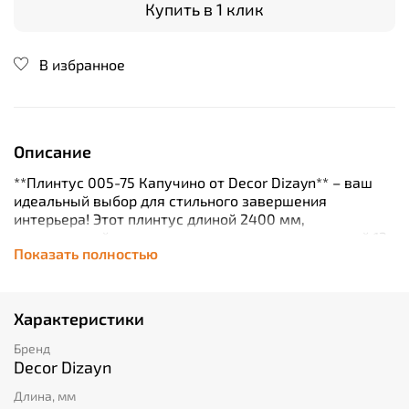
Купить в 1 клик
В избранное
Описание
**Плинтус 005-75 Капучино от Decor Dizayn** – ваш
идеальный выбор для стильного завершения
интерьера! Этот плинтус длиной 2400 мм,
выполненный из прочного дюрополимера шириной 13
Показать полностью
мм и высотой 80 мм в популярном оттенке капучино,
поможет создать безупречный образ вашего дома
благодаря своей эстетической привлекательности и
функциональности. Он легко монтируется и надежно
Характеристики
защищает стены от повреждений, обеспечивая
долговечность отделки помещения. Откройте новые
Бренд
возможности дизайна вместе с продукцией бренда
Decor Dizayn
Decor Dizayn!
Длина, мм