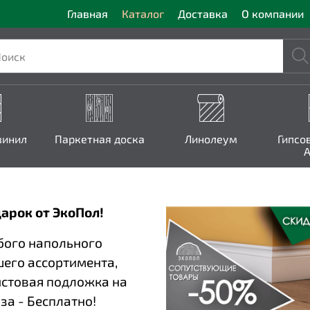
Главная
Каталог
Доставка
О компании
винил
Паркетная доска
Линолеум
Гипсо
A
арок от ЭкоПол!
бого напольного
шего ассортимента,
истовая подложка на
за - Бесплатно!