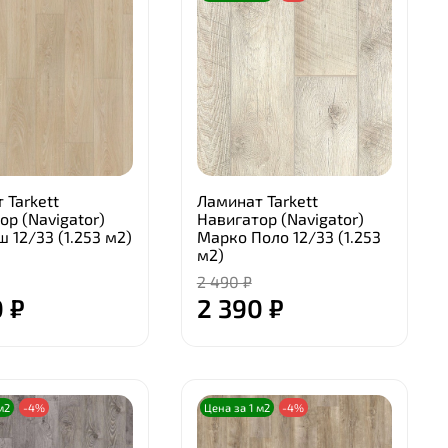
 Tarkett
Ламинат Tarkett
ор (Navigator)
Навигатор (Navigator)
 12/33 (1.253 м2)
Марко Поло 12/33 (1.253
м2)
2 490 ₽
 ₽
2 390 ₽
м2
-4%
Цена за 1 м2
-4%