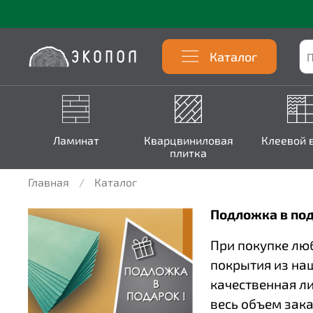
Каталог
Ламинат
Кварцвиниловая
Клеевой 
плитка
Главная
Каталог
Подложка в под
При покупке лю
покрытия из на
качественная л
весь объем зака