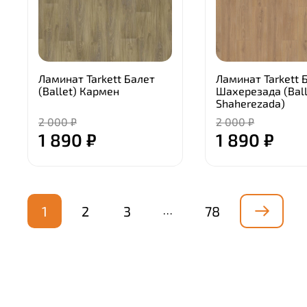
Ламинат Tarkett Балет
Ламинат Tarkett 
(Ballet) Кармен
Шахерезада (Ball
Shaherezada)
2 000 ₽
2 000 ₽
1 890 ₽
1 890 ₽
1
2
3
78
…