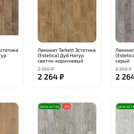
Эстетика
Ламинат Tarkett Эстетика
Ламинат
тур
(Estetica) Дуб Натур
(Estetic
светло-коричневый
серый
2 350 ₽
2 350 ₽
2 264 ₽
2 26
Цена за 1 м2
-6%
Цена за 1 