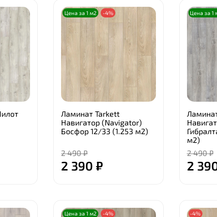
Цена за 1 м2
-4%
Цена за 1 
Пилот
Ламинат Tarkett
Ламинат
Навигатор (Navigator)
Навигат
Босфор 12/33 (1.253 м2)
Гибралта
м2)
2 490 ₽
2 490 ₽
2 390 ₽
2 390
Цена за 1 м2
-4%
-4%