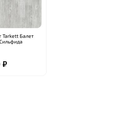
 Tarkett Балет
) Сильфида
 ₽