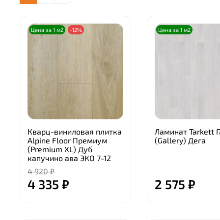
Цена за 1 м2
-12%
Цена за 1 м2
Кварц-виниловая плитка
Ламинат Tarkett 
Alpine Floor Премиум
(Gallery) Дега
(Premium XL) Дуб
капучино ава ЭКО 7-12
4 920 ₽
4 335 ₽
2 575 ₽