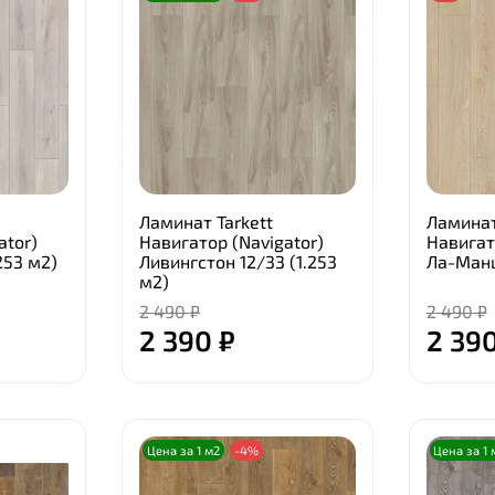
Ламинат Tarkett
Ламинат
ator)
Навигатор (Navigator)
Навигат
253 м2)
Ливингстон 12/33 (1.253
Ла-Манш
м2)
2 490 ₽
2 490 ₽
2 390 ₽
2 390
Цена за 1 м2
-4%
Цена за 1 