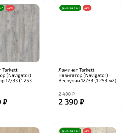
м2
-4%
Цена за 1 м2
-4%
 Tarkett
Ламинат Tarkett
ор (Navigator)
Навигатор (Navigator)
р 12/33 (1.253
Веспуччи 12/33 (1.253 м2)
2 490 ₽
 ₽
2 390 ₽
Цена за 1 м2
-4%