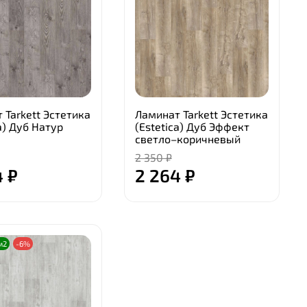
 Tarkett Эстетика
Ламинат Tarkett Эстетика
a) Дуб Натур
(Estetica) Дуб Эффект
светло–коричневый
2 350 ₽
4 ₽
2 264 ₽
м2
-6%