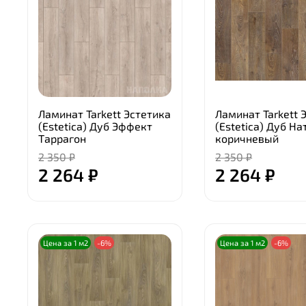
Ламинат Tarkett Эстетика
Ламинат Tarkett 
(Estetica) Дуб Эффект
(Estetica) Дуб На
Таррагон
коричневый
2 350 ₽
2 350 ₽
2 264 ₽
2 264 ₽
Цена за 1 м2
-6%
Цена за 1 м2
-6%