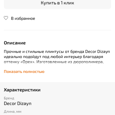
Купить в 1 клик
В избранное
Описание
Прочные и стильные плинтусы от бренда Decor Dizayn
идеально подойдут под любой интерьер благодаря
оттенку «Орех». Изготовленные из дюрополимера,
они надежно защищают стык пола со стеной,
Показать полностью
обеспечивая долговечность вашего ремонта. Легкий
монтаж и уход делают их незаменимыми
помощниками при создании уютного дома. Размеры
80 x 13 x 2400 мм позволят подобрать оптимальное
Характеристики
решение даже для сложной геометрии помещения.
Бренд
Decor Dizayn
Длина, мм