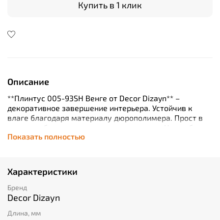
Купить в 1 клик
Описание
**Плинтус 005-93SH Венге от Decor Dizayn** –
декоративное завершение интерьера. Устойчив к
влаге благодаря материалу дюрополимера. Прост в
монтаже без специального инструмента. Не требует
Показать полностью
покраски и легкий в уходе. Элегантный венге цвет
придает богатый вид вашему дому. Премиальное
качество за разумную цену!
Характеристики
Бренд
Decor Dizayn
Длина, мм