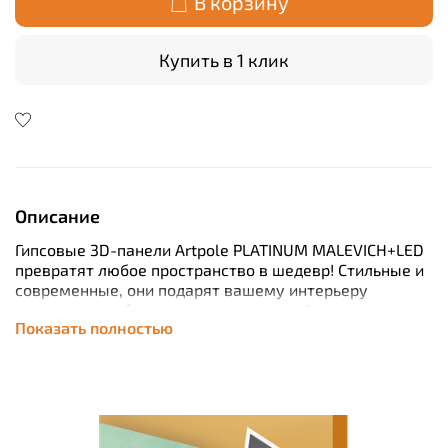
В корзину
Купить в 1 клик
Описание
Гипсовые 3D-панели Artpole PLATINUM MALEVICH+LED
превратят любое пространство в шедевр! Стильные и
современные, они подарят вашему интерьеру
уникальность благодаря светодиодной подсветке.
Показать полностью
Нейтральное освещение создаст уютную атмосферу
без лишних цветовых акцентов. Забудьте о сложных
монтажах – эти панели легко устанавливаются и
сочетаются с любым дизайном. Готовое решение за
вас от Artpole!