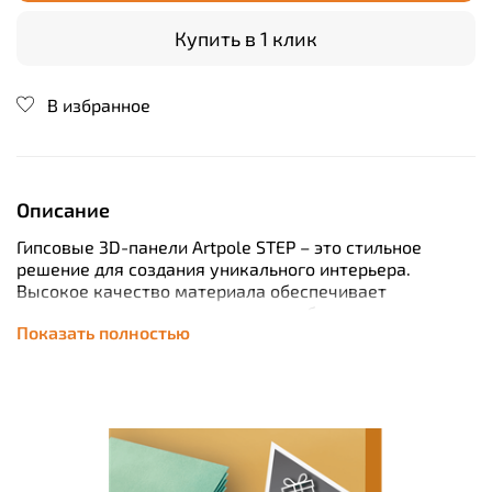
Купить в 1 клик
В избранное
Описание
Гипсовые 3D-панели Artpole STEP – это стильное
решение для создания уникального интерьера.
Высокое качество материала обеспечивает
долговечность покрытия, а разнообразные варианты
Показать полностью
фактур позволяют воплотить любые дизайнерские
идеи. Благодаря простоте монтажа, каждая панель
легко крепится без необходимости специальных
инструментов, что экономит время и усилия при
ремонте. Придайте своему дому элегантность и
индивидуальность с гипсовыми 3D-панелями Artpole
STEP!