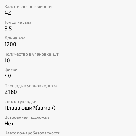
плитка имеет элегантную V-образную фаску по
Класс износостойкости
периметру, что добавляет интерьеру особый шик.
42
Выбирайте надежность и красоту вместе с каменно-
полимерной плиткой Royce Engoy "Дуб Берсель"!
Толщина , мм
3.5
Длина, мм
1200
Количество в упаковке, шт
10
Фаска
4V
Площадь в упаковке, кв.м.
2.160
Способ укладки
Плавающий(замок)
Встроенная подложка
Нет
Класс пожаробезопасности