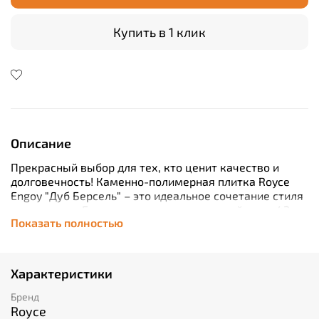
Купить в 1 клик
Описание
Прекрасный выбор для тех, кто ценит качество и
долговечность! Каменно-полимерная плитка Royce
Engoy "Дуб Берсель" – это идеальное сочетание стиля
и прочности. Благодаря классу износостойкости 42,
Показать полностью
этот пол выдержит любые испытания временем и
сохранит свой первозданный вид даже при
интенсивной эксплуатации. Толщина 3.5 мм
обеспечивает дополнительную защиту от
Характеристики
повреждений, а встроенная система замков
позволяет легко и быстро осуществить плавающую
Бренд
установку без лишних хлопот. Кроме того, каждая
Royce