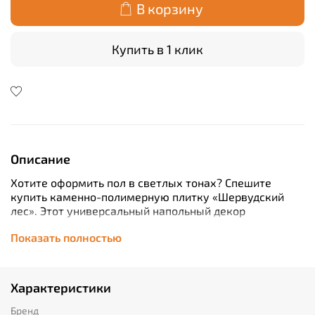
В корзину
Купить в 1 клик
Описание
Хотите оформить пол в светлых тонах? Спешите
купить каменно-полимерную плитку «Шервудский
лес». Этот универсальный напольный декор
гармонично сочетается со всеми цветами и
Показать полностью
стилистическими направлениями. Какую бы
концепцию вы ни придумали для интерьера, ПВХ
плитка будет смотреться уместно. Она подчеркнет
особенности помещения, наполнит его светом и
Характеристики
сделает визуально больше.
Как выглядит плитка «Шервудский лес», можно
Бренд