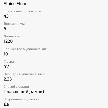
увидеть на фото. Что же скрывается за
Alpine Floor
притягательным внешним видом? Невероятные
Класс износостойкости
характеристики. Каменно-полимерный пол обладает
43
повышенным запасом прочности и может
похвастаться 43 классом износостойкости.
Толщина , мм
Напольный декор сделан из негорючих материалов,
6
поэтому отлично подходит для общественных мест.
Длина, мм
Он пожароустойчивый, нескользкий и
1220
водонепроницаемый. Такой пол – оптимальный выбор
для ванных комнат и кухонь.
Количество в упаковке, шт
Еще один плюс плитки «Шервудский лес» – быстрый
10
монтаж. Представленная модель имеет замковый тип
соединения: укладывается без клея и подложки.
Фаска
4V
Площадь в упаковке, кв.м.
2,23
Способ укладки
Плавающий(замок)
Встроенная подложка
Да