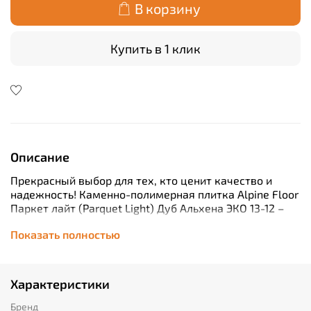
В корзину
Купить в 1 клик
Описание
Прекрасный выбор для тех, кто ценит качество и
надежность! Каменно-полимерная плитка Alpine Floor
Паркет лайт (Parquet Light) Дуб Альхена ЭКО 13-12 –
это идеальное сочетание стиля и долговечности.
Показать полностью
Благодаря классу износостойкости 43, эта плитка
прослужит вам долгие годы без потери своего
первоначального вида. Ее толщина составляет всего 4
мм, что делает ее легкой и удобной при монтаже. А
Характеристики
благодаря плавающему способу укладки (замок)
установка этой плитки станет быстрой и простой
Бренд