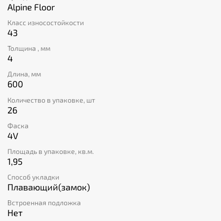
задачей даже для новичков. И самое главное, класс
Alpine Floor
пожаробезопасности КМ2 гарантирует вашу
Класс износостойкости
безопасность во время эксплуатации этого продукта.
43
Толщина , мм
4
Длина, мм
600
Количество в упаковке, шт
26
Фаска
4V
Площадь в упаковке, кв.м.
1,95
Способ укладки
Плавающий(замок)
Встроенная подложка
Нет