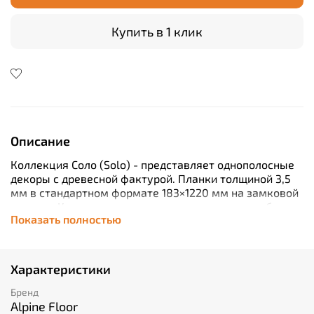
Купить в 1 клик
Описание
Коллекция Соло (Solo) - представляет однополосные
декоры с древесной фактурой. Планки толщиной 3,5
мм в стандартном формате 183×1220 мм на замковой
системе Клик укладываются плавающим способом.
Показать полностью
Защитный слой 0.3 мм способен выдерживать
высокие нагрузки и предотвращать износ от
механических воздействий.
Характеристики
Бренд
Alpine Floor