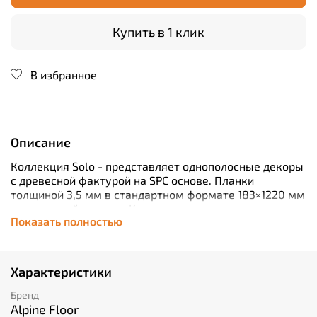
Купить в 1 клик
В избранное
Описание
Коллекция Solo - представляет однополосные декоры
с древесной фактурой на SPC основе. Планки
толщиной 3,5 мм в стандартном формате 183×1220 мм
на замковой системе Клик укладываются плавающим
Показать полностью
способом. Защитный слой 0.3 мм способен
выдерживать высокие нагрузки и предотвращать
износ от механических воздействий.
Характеристики
Бренд
Alpine Floor