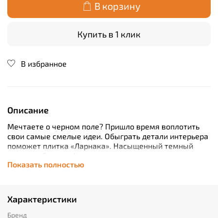
В корзину
Купить в 1 клик
В избранное
Описание
Мечтаете о черном поле? Пришло время воплотить
свои самые смелые идеи. Обыграть детали интерьера
поможет плитка «Ларнака». Насыщенный темный
цвет, необычная фактура камня сразу же
Показать полностью
притягивают внимание. Модель смотрится органично
не только на фото, но и вживую.
Будьте уверены: плитка сохранит фантастический вид
даже через несколько лет. В чем секрет её
Характеристики
долголетия? В прочности материалов, которые
используются на производстве. Но не будем
Бренд