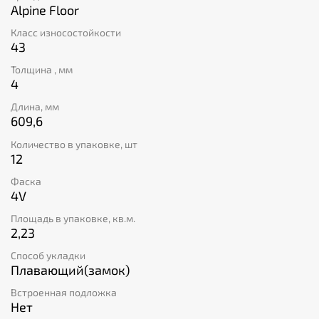
углубляться в технические характеристики и
Alpine Floor
перейдем к особенностям модели «Ларнака». Она
Класс износостойкости
удивительным образом вписывается в интерьер
43
помещения. Хотите сочетать темный пол с яркими
деталями? Отлично. Ищете декор для ванной
Толщина , мм
комнаты? В каталоге магазина есть то, что вам
4
нужно. Представленная плитка невосприимчива к
Длина, мм
влаге, не требует тщательного ухода и отличается
609,6
высокой скоростью монтажа.
Количество в упаковке, шт
12
Фаска
4V
Площадь в упаковке, кв.м.
2,23
Способ укладки
Плавающий(замок)
Встроенная подложка
Нет