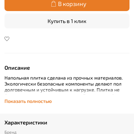
В корзину
Купить в 1 клик
Описание
Напольная плитка сделана из прочных материалов.
Экологически безопасные компоненты делают пол
долговечным и устойчивым к нагрузке. Плитка не
боится ни пара, ни воды, ни грязи. Это отличный
Показать полностью
выбор для любых помещений. Задумались о декоре
ванной комнаты? Оформляете интерьер в спальне? А,
может быть, ищете покрытие для офисного
помещения? Используйте плитку из коллекции Stone.
Характеристики
Она водостойкая, пожароустойчивая, износостойкая,
а еще подходит для декора стен.
Бренд