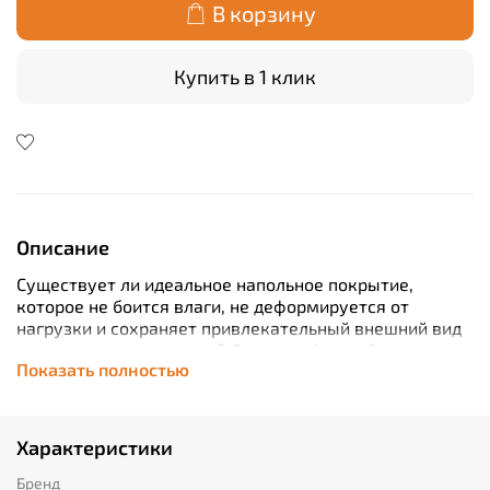
В корзину
Купить в 1 клик
Описание
Существует ли идеальное напольное покрытие,
которое не боится влаги, не деформируется от
нагрузки и сохраняет привлекательный внешний вид
весь срок эксплуатации? Декор на фото обладает
Показать полностью
всеми этими характеристиками.
С плиткой «Шеффилд» вы забудете о проблемах, с
которыми сталкивались раньше. Цвет изделия
остается таким же насыщенным, как и в первый день
Характеристики
покупки. Поверхность плитки сохраняет гладкость. На
ней не образуются сколы и царапины. А как же
Бренд