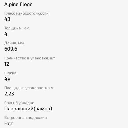
разрушительная сила воды? Каменно-полимерный
Alpine Floor
композит обладает безупречной водостойкостью. Вы
Класс износостойкости
можете случайно пролить утренний кофе или затеять
43
влажную уборку, но это никак не скажется на плитке.
Толщина , мм
4
Длина, мм
609,6
Количество в упаковке, шт
12
Фаска
4V
Площадь в упаковке, кв.м.
2,23
Способ укладки
Плавающий(замок)
Встроенная подложка
Нет