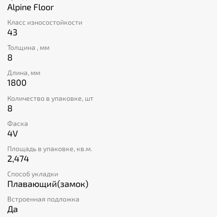
Безопасно использовать даже при наличии открытого
Alpine Floor
огня – класс пожаробезопасности KM2 гарантирует
Класс износостойкости
это! Изготовленный из каменно-полимерного
43
композита материал обладает элегантным внешним
видом и приятен на ощупь. Выбирайте стильный
Толщина , мм
дизайн "дуб эльнат" и создавайте уютное
8
пространство вокруг себя вместе с продукцией Alpine
Длина, мм
Floor!
1800
Количество в упаковке, шт
8
Фаска
4V
Площадь в упаковке, кв.м.
2,474
Способ укладки
Плавающий(замок)
Встроенная подложка
Да