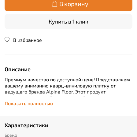
В корзину
Купить в 1 клик
В избранное
Описание
Премиум качество по доступной цене! Представляем
вашему вниманию кварц-виниловую плитку от
ведущего бренда Alpine Floor. Этот продукт
отличается высокой прочностью благодаря классу
Показать полностью
износостойкости 43, а также долговечностью за счет
толщины материала всего лишь 8 мм. Удобство
установки обеспечивает плавающая система замков,
которая позволяет быстро и легко собрать пол без
Характеристики
использования клея. Плитки имеют встроенную
подложку, что делает процесс монтажа еще проще.
Бренд