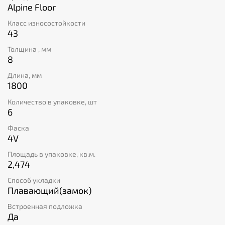
теплозащиту. Кроме того, материал каменно-
Alpine Floor
полимерного композита обладает высокой степенью
Класс износостойкости
пожарной безопасности (класс КМ2) и экологичен
43
благодаря отсутствию вредных веществ. Выбирайте
надежность и комфорт вместе с плиткой Alpine Floor!
Толщина , мм
8
Длина, мм
1800
Количество в упаковке, шт
6
Фаска
4V
Площадь в упаковке, кв.м.
2,474
Способ укладки
Плавающий(замок)
Встроенная подложка
Да