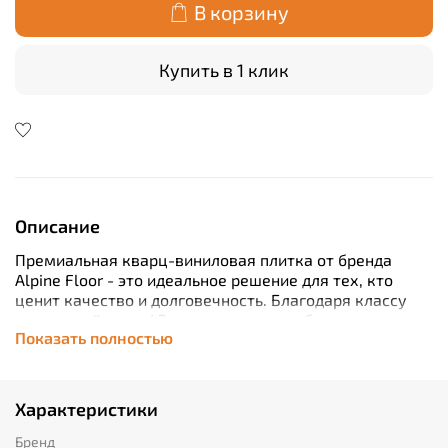
В корзину
Купить в 1 клик
Описание
Премиальная кварц-виниловая плитка от бренда
Alpine Floor - это идеальное решение для тех, кто
ценит качество и долговечность. Благодаря классу
износостойкости 43, эта плитка способна
Показать полностью
выдерживать большие нагрузки и подходит как для
жилых помещений, так и коммерческих объектов.
Уникальная технология плавающего монтажа
позволяет быстро и легко уложить пол без
Характеристики
использования клея. А встроенная подложка
обеспечивает дополнительную звукоизоляцию и
Бренд