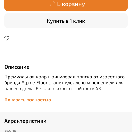
В корзину
Купить в 1 клик
Описание
Премиальная кварц-виниловая плитка от известного
бренда Alpine Floor станет идеальным решением для
вашего дома! Ее класс износостойкости 43
гарантирует долговечность и надежность покрытия
Показать полностью
даже при интенсивной эксплуатации. Благодаря
толщине всего в 8 мм каждая планка имеет длину
1220 мм и ширину 183 мм, что обеспечивает быстрый
монтаж благодаря плавающему способу установки
Характеристики
(замковый механизм). Для удобства укладки
предусмотрена встроенная подложка. Кроме того,
Бренд