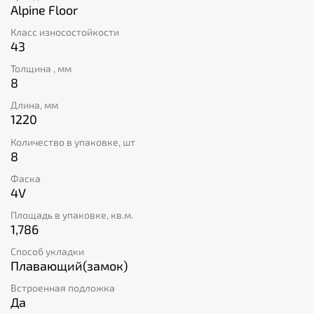
материал обладает высоким классом
Alpine Floor
пожаробезопасности КМ2. Все эти преимущества
Класс износостойкости
делают данную модель прекрасным выбором для тех,
43
кто ценит качество, стиль и комфорт.
Толщина , мм
8
Длина, мм
1220
Количество в упаковке, шт
8
Фаска
4V
Площадь в упаковке, кв.м.
1,786
Способ укладки
Плавающий(замок)
Встроенная подложка
Да