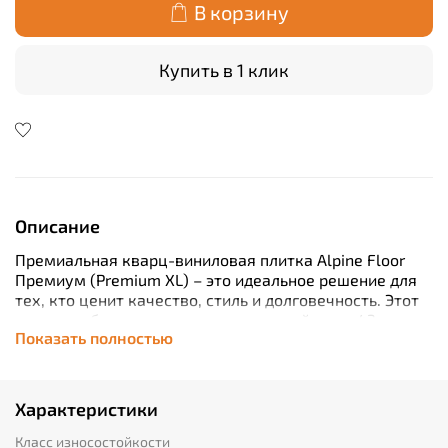
В корзину
Купить в 1 клик
Описание
Премиальная кварц-виниловая плитка Alpine Floor
Премиум (Premium XL) – это идеальное решение для
тех, кто ценит качество, стиль и долговечность. Этот
продукт обладает классом износостойкости 43, что
Показать полностью
делает его отличным выбором для помещений с
высокой проходимостью. Благодаря толщине 8 мм,
эта плитка обеспечивает надежную защиту от
повреждений и истирания. Удобство монтажа
Характеристики
достигается благодаря плавающему способу
установки (замковое соединение) и встроенной
Класс износостойкости