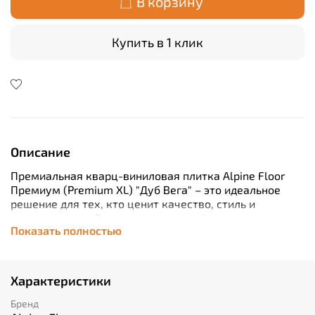
В корзину
Купить в 1 клик
Описание
Премиальная кварц-виниловая плитка Alpine Floor
Премиум (Premium XL) "Дуб Вега" – это идеальное
решение для тех, кто ценит качество, стиль и
долговечность. Этот инновационный материал
Показать полностью
обладает классом износостойкости 43, что делает его
идеальным выбором для помещений с высокой
проходимостью. Благодаря толщине всего 8 мм
каждая плитка имеет длину 1800 мм и ширину 229
Характеристики
мм, обеспечивая быстрый монтаж благодаря
плавающей системе замков. Подходит как для
Бренд