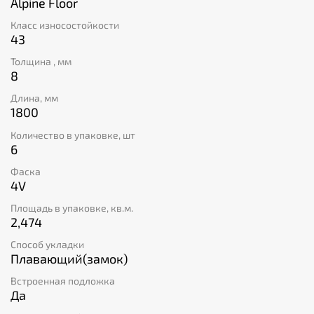
коммерческих, так и жилых помещений. Кроме того,
Alpine Floor
встроенная подложка позволяет обойтись без
Класс износостойкости
дополнительных затрат на приобретение подложки.
43
Эта плитка производится из каменно-полимерного
композита, который является абсолютно безопасным
Толщина , мм
материалом (класс пожарной безопасности КМ2). И
8
наконец, эта модель поставляется в упаковках по 6
Длина, мм
штук, покрывающих площадь в 2,474 квадратных
1800
метра, позволяя вам легко рассчитать необходимое
количество материала для вашего проекта.
Количество в упаковке, шт
6
Фаска
4V
Площадь в упаковке, кв.м.
2,474
Способ укладки
Плавающий(замок)
Встроенная подложка
Да