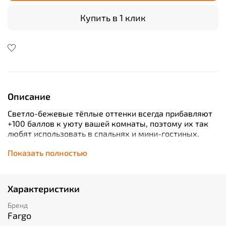
Купить в 1 клик
Описание
Светло-бежевые тёплые оттенки всегда прибавляют
+100 баллов к уюту вашей комнаты, поэтому их так
любят использовать в спальнях и мини-гостиных.
Миксуйте оттенок кварцевого ламината Дуб
Показать полностью
Манчестер с молочным, небесно-голубым, можно
добавить золотистых акцентов — и ваша гостиная
мечты воплотится в реальность/
Характеристики
Бренд
Fargo