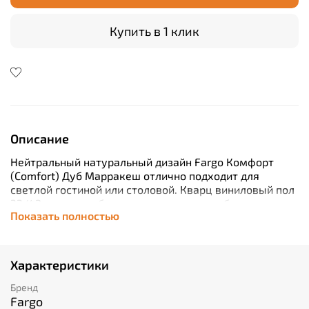
Купить в 1 клик
Описание
Нейтральный натуральный дизайн Fargo Комфорт
(Comfort) Дуб Марракеш отлично подходит для
светлой гостиной или столовой. Кварц виниловый пол
33/42 класса не боится жира, влаги или брызг от
Показать полностью
шампанского и обладает стойкостью к ударам и даже
царапинам.
Напольное покрытие ни в коем случае не должно
Характеристики
быть скользким — Fargo отвечает и этим
требованиям и станет прекрасным решением для
Бренд
вашего интерьера.
Fargo