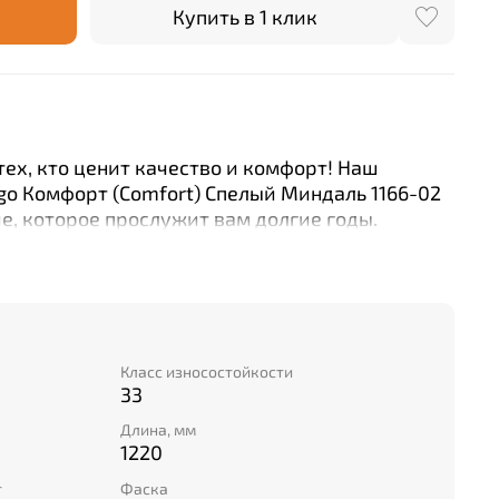
Купить в 1 клик
ех, кто ценит качество и комфорт! Наш
o Комфорт (Comfort) Спелый Миндаль 1166-02
е, которое прослужит вам долгие годы.
ени износостойкости (класс 33) и толщине
иал отлично подходит как для жилых
ерческих объектов. Удобство монтажа
щим способом укладки с замком. А
татичность делают его идеальным решением
 Выбирайте лучшее с нашим каменно-
Класс износостойкости
33
 от бренда Fargo!
Длина, мм
1220
т
Фаска