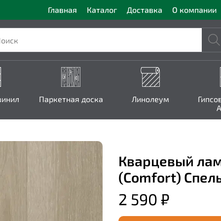
Главная
Каталог
Доставка
О компании
винил
Паркетная доска
Линолеум
Гипсо
A
Кварцевый лам
(Comfort) Спел
2 590 ₽