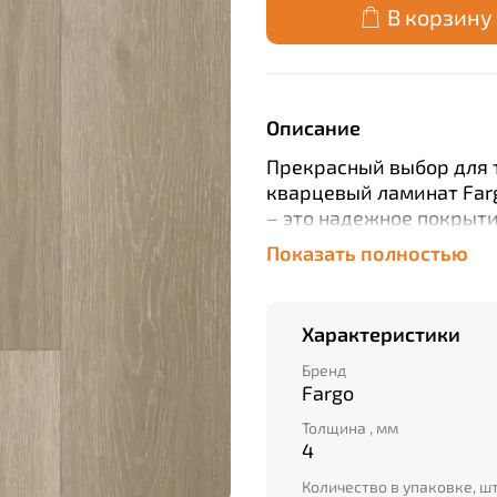
В корзину
Описание
Прекрасный выбор для т
кварцевый ламинат Farg
– это надежное покрыти
Благодаря высокой степ
Показать полностью
плиты 4 мм, этот матер
помещений, так и комм
обеспечивается плаваю
Характеристики
водостойкость и антис
для любого интерьера.
Бренд
Fargo
полимерным композитом
Толщина , мм
4
Количество в упаковке, ш