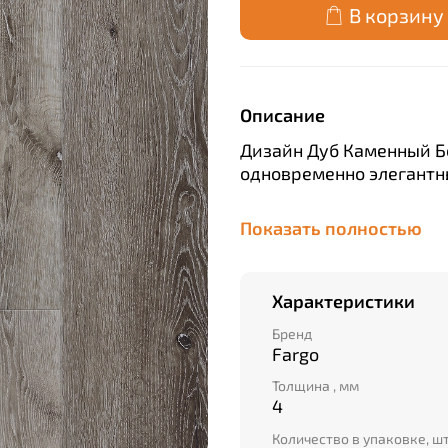
В корзину
Описание
Дизайн Дуб Каменный 
одновременно элегантн
Серый цвет натуральног
Показать полностью
любыми типами состарен
палитрой и модными яр
Характеристики
Бренд
Fargo
Толщина , мм
4
Количество в упаковке, ш