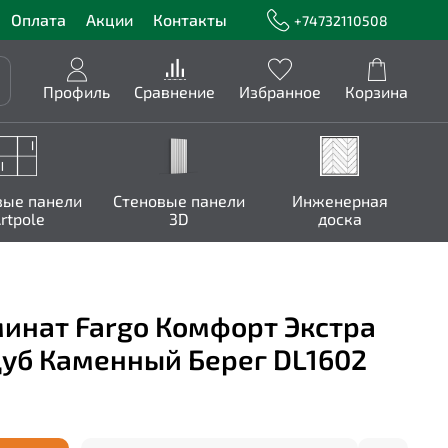
Оплата
Акции
Контакты
+74732110508
Профиль
Сравнение
Избранное
Корзина
вые панели
Стеновые панели
Инженерная
rtpole
3D
доска
инат Fargo Комфорт Экстра
Дуб Каменный Берег DL1602