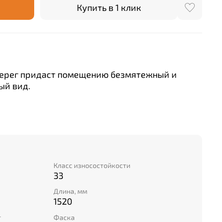
Купить в 1 клик
Берег придаст помещению безмятежный и
ый вид.
о дерева хорошо сочетается не только с
ной древесины, но и с классической теплой
кими оттенками.
Класс износостойкости
33
Длина, мм
1520
т
Фаска