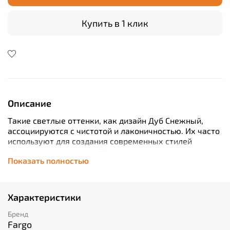
Купить в 1 клик
Описание
Такие светлые оттенки, как дизайн Дуб Снежный,
ассоциируются с чистотой и лаконичностью. Их часто
используют для создания современных стилей
оформления помещений и в случаях, когда нужно
Показать полностью
компенсировать недостаток естественного
освещения.
Fargo 33 класса отличает повышенная стойкость к
Характеристики
ударам и царапинам, пожаробезопасность,
экологичность и абсолютная устойчивость к воде.
Бренд
Fargo