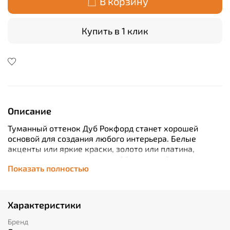
В корзину
Купить в 1 клик
Описание
Туманный оттенок Дуб Рокфорд станет хорошей
основой для создания любого интерьера. Белые
акценты или яркие краски, золото или платина,
современное искусство или Айвазовский — всё это
Показать полностью
заиграет особым образом на фоне нейтрального
кварцевого ламината.
Характеристики
Бренд