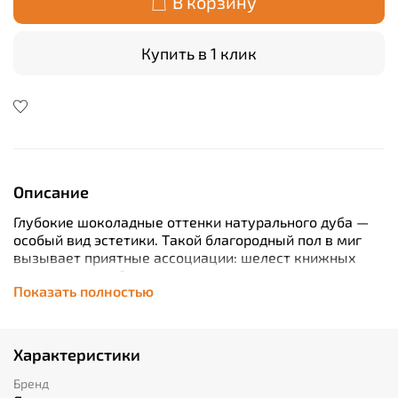
В корзину
Купить в 1 клик
Описание
Глубокие шоколадные оттенки натурального дуба —
особый вид эстетики. Такой благородный пол в миг
вызывает приятные ассоциации: шелест книжных
листов, запах яблочного пирога, треск камина и
Показать полностью
солнечные блики из окна зимним утром.
Такой пол можно сделать ещё теплее: SPC-ламинат
совместим с любой из систем тёплого пола.
Характеристики
Бренд