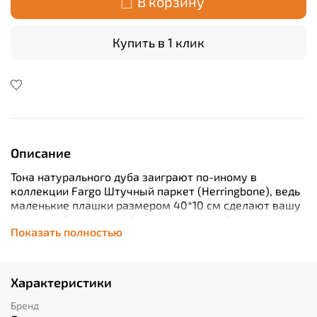
В корзину
Купить в 1 клик
Описание
Тона натурального дуба заиграют по-иному в
коллекции Fargo Штучный паркет (Herringbone), ведь
маленькие плашки размером 40*10 см сделают вашу
«ёлочку» более частой, а значит и чуть более
Показать полностью
контрастной. Такое решение прекрасно подойдёт и
для маленьких комнат, и для просторных гостиных —
в последних получится по-настоящему «дворцовая»
атмосфера.
Характеристики
Бренд