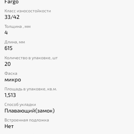
времени и денег на специалистов. А стильная V-
Fargo
образная фаска добавит вашему интерьеру
Класс износостойкости
элегантности. Выбирайте качество и надежность
33/42
вместе с каменно-полимерным композитным
материалом от бренда Fargo!
Толщина , мм
4
Длина, мм
615
Количество в упаковке, шт
20
Фаска
микро
Площадь в упаковке, кв.м.
1,513
Способ укладки
Плавающий(замок)
Встроенная подложка
Нет