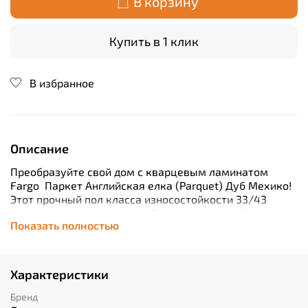
В корзину
Купить в 1 клик
В избранное
Описание
Преобразуйте свой дом с кварцевым ламинатом
Fargo Паркет Английская елка (Parquet) Дуб Мехико!
Этот прочный пол класса износостойкости 33/43
идеально подходит для любого помещения благодаря
Показать полностью
своей толщине всего 4 мм. Благодаря длине доски 615
мм и ширине 123 мм, установка становится быстрой и
легкой – каждая упаковка содержит 18 досок общей
площадью 1,513 м². За счет плавающего способа
Характеристики
укладки и замкового соединения монтаж пола
превращается в простой процесс без лишних затрат
Бренд