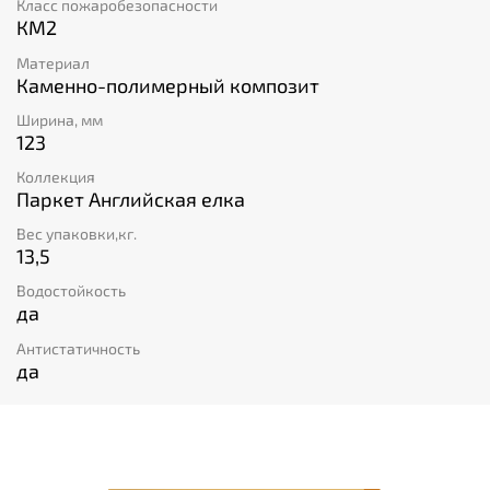
Класс пожаробезопасности
КМ2
Материал
Каменно-полимерный композит
Ширина, мм
123
Коллекция
Паркет Английская елка
Вес упаковки,кг.
13,5
Водостойкость
да
Антистатичность
да