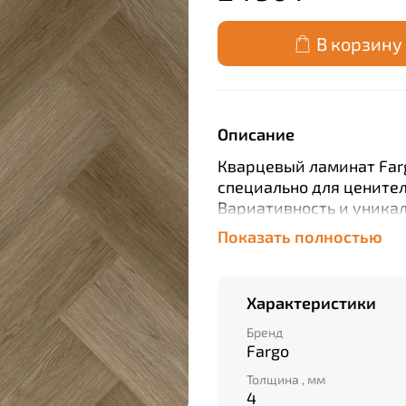
В корзину
Описание
Кварцевый ламинат Farg
специально для ценител
Вариативность и уника
позволяют ему заменит
Показать полностью
превосходя его с практ
Характеристики
Бренд
Fargo
Толщина , мм
4