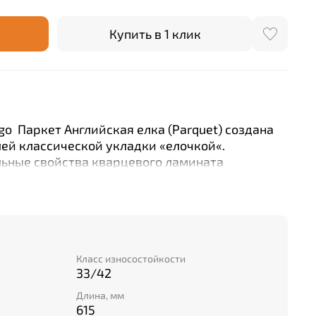
Купить в 1 клик
o Паркет Английская елка (Parquet) создана
ей классической укладки «елочкой«.
льные свойства кварцевого ламината
ь дорогостоящий модульный паркет, полностью
ической стороны.
Класс износостойкости
33/42
Длина, мм
615