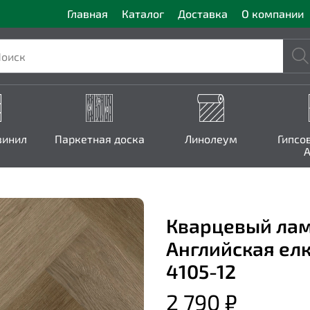
Главная
Каталог
Доставка
О компании
винил
Паркетная доска
Линолеум
Гипсо
A
Кварцевый лам
Английская елк
4105-12
2 790 ₽