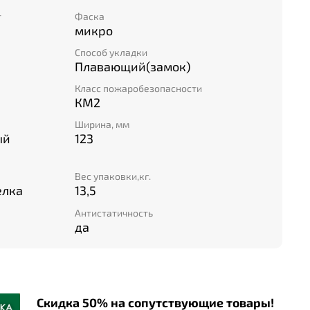
т
Фаска
микро
Способ укладки
Плавающий(замок)
Класс пожаробезопасности
КМ2
Ширина, мм
ый
123
Вес упаковки,кг.
елка
13,5
Антистатичность
да
Скидка 50% на сопутствующие товары!