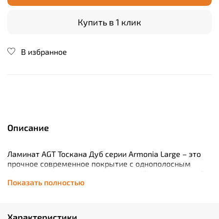
Купить в 1 клик
В избранное
Описание
Ламинат AGT Тоскана Дуб серии Armonia Large – это
прочное современное покрытие с однополосным
декоративным рисунком и текстурой, имитирующей
Показать полностью
волокна натуральной древесины дуба. Он
производится по немецким технологиям и
стандартам и имеет 32 класс износостойкости.
Отделочный материал применяется в жилых и
Характеристики