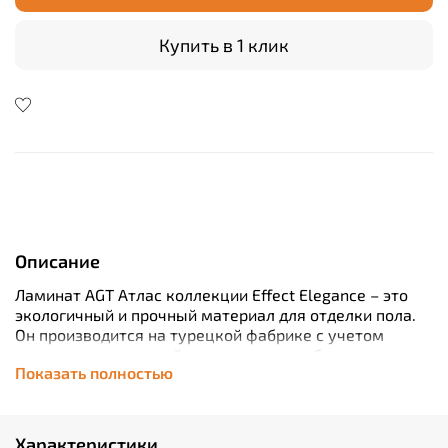
Купить в 1 клик
Описание
Ламинат AGT Атлас коллекции Effect Elegance – это
экологичный и прочный материал для отделки пола.
Он производится на турецкой фабрике с учетом
немецких технологий и на немецком оборудовании.
Показать полностью
Достоинствами покрытия являются его
влагостойкость и износоустойчивость. Ламинату
присвоен класс 33 АС5. Он изготовлен из натуральной
древесно-волокнистой панели HDF, отличающейся
Характеристики