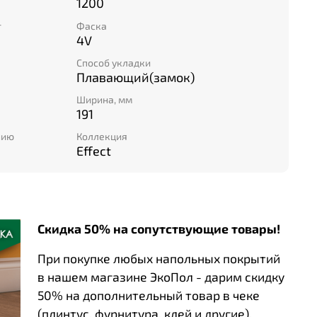
н покрытия часто становится удачным
1200
нтерьерных идей.
т
Фаска
 другом замочным креплением Uniclic. Точная
4V
зволяет выполнить ровную стыковку и
Способ укладки
 гладкий пол за короткое время.
Плавающий(замок)
Ширина, мм
191
нию
Коллекция
Effect
Скидка 50% на сопутствующие товары!
При покупке любых напольных покрытий
в нашем магазине ЭкоПол - дарим скидку
50% на дополнительный товар в чеке
(плинтус, фурнитура, клей и другие).