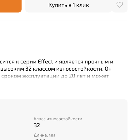
Купить в 1 клик
сится к серии Effect и является прочным и
высоким 32 классом износостойкости. Он
сроком эксплуатации до 20 лет и может
ко в жилых, но и общественных зонах.
льзована плотная натуральная древесно-
Ф. Покрытие имеет хорошую влагостойкость
 до одного часа), не подвергается истиранию
когти домашних животных.
ляет 8 мм, а комплект включает 8 единиц.
Класс износостойкости
32
ности – дуб. Благодаря синхронной технике
 текстура эффектно передает древесные
Длина, мм