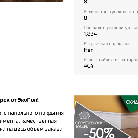
волокна. Темный дизай
8
решением для многих и
Количество в упаковке, ш
Ламели крепятся друг с
8
геометрия разъемов по
Площадь в упаковке, кв.м.
самостоятельно собрать
1,834
Встроенная подложка
Нет
Класс стойкости к истира
AC4
рок от ЭкоПол!
ого напольного покрытия
тимента, качественная
ка на весь объем заказа