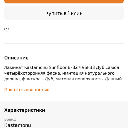
Купить в 1 клик
Описание
Ламинат Kastamonu Sunfloor 8-32 4VSF33 Дуб Самоа
четырёхсторонняя фаска, имитация натурального
дерева, фактура - Дуб, матовая поверхность. Данный
влагостойкий декор 32 класса стойкости образцово
Показать полностью
будет чувствовать себя в любом интерьере квартиры,
дома, дачи.
Характеристики
Бренд
Kastamonu