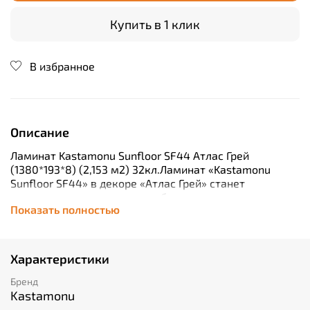
Купить в 1 клик
В избранное
Описание
Ламинат Kastamonu Sunfloor SF44 Атлас Грей
(1380*193*8) (2,153 м2) 32кл.Ламинат «Kastamonu
Sunfloor SF44» в декоре «Атлас Грей» станет
отличным решением для любого современного
Показать полностью
интерьера. Это высококачественное покрытие
обладает классом износостойкости «32», что делает
его идеальным выбором как для жилых, так и
коммерческих помещений со средней степенью
Характеристики
нагрузки. Благодаря толщине доски в 8 миллиметров,
ламинат обеспечивает хорошую звукоизоляцию и
Бренд
долговечность эксплуатации. Каждая планка имеет
Kastamonu
длину 1380 миллиметров и ширину 193 миллиметра –