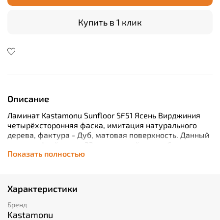
Купить в 1 клик
Описание
Ламинат Kastamonu Sunfloor SF51 Ясень Вирджиния
четырёхсторонняя фаска, имитация натурального
дерева, фактура - Дуб, матовая поверхность. Данный
влагостойкий декор 33 класса стойкости образцово
Показать полностью
будет чувствовать себя в любом интерьере квартиры,
дома, дачи.
Характеристики
Бренд
Kastamonu