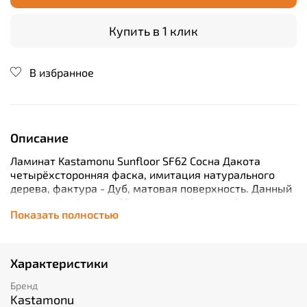
Купить в 1 клик
В избранное
Описание
Ламинат Kastamonu Sunfloor SF62 Сосна Дакота
четырёхсторонняя фаска, имитация натурального
дерева, фактура - Дуб, матовая поверхность. Данный
влагостойкий декор 33 класса стойкости образцово
Показать полностью
будет чувствовать себя в любом интерьере квартиры,
дома, дачи.
Характеристики
Бренд
Kastamonu