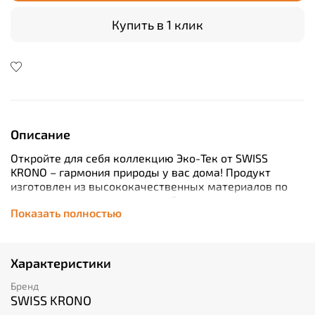
Купить в 1 клик
Описание
Откройте для себя коллекцию Эко-Тек от SWISS
KRONO – гармония природы у вас дома! Продукт
изготовлен из высококачественных материалов по
экологическим стандартам, обеспечивающим
Показать полностью
безопасность вашего жилища. Износостойкий класс
32 и стойкость к истиранию AC4 гарантируют
долговечность покрытия. Удобство установки
обеспечивается "плавающим" способом укладки. С
Характеристики
коллекцией Эко-Тек ваш интерьер обретет
натуральное очарование и прослужит долгие годы!
Бренд
SWISS KRONO