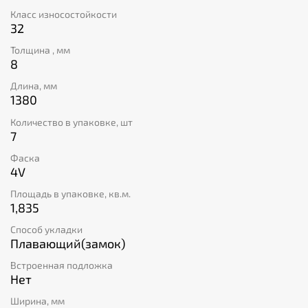
домашних интерьеров, так и коммерческих
Класс износостойкости
помещений со средней нагрузкой.
32
Толщина , мм
8
Длина, мм
1380
Количество в упаковке, шт
7
Фаска
4V
Площадь в упаковке, кв.м.
1,835
Способ укладки
Плавающий(замок)
Встроенная подложка
Нет
Ширина, мм