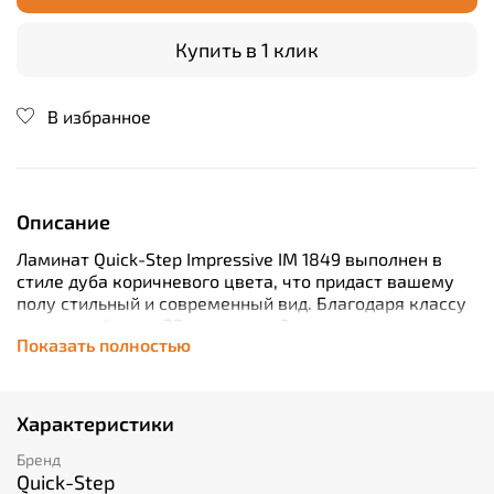
Купить в 1 клик
В избранное
Описание
Ламинат Quick-Step Impressive IM 1849 выполнен в
стиле дуба коричневого цвета, что придаст вашему
полу стильный и современный вид. Благодаря классу
износостойкости 32 и толщине 8 мм этот ламинат
Показать полностью
обеспечивает высокую устойчивость к механическим
повреждениям и длительный срок службы. Замок
плавающего типа позволяет легко монтировать
покрытие без дополнительных инструментов. С
Характеристики
фаской 4V создается эффект сплошного полотна
пола. Коллекцию Impressive отличает элегантность и
Бренд
универсальность дизайна, подходящего как для
Quick-Step