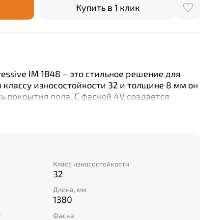
Купить в 1 клик
essive IM 1848 – это стильное решение для
 классу износостойкости 32 и толщине 8 мм он
ь покрытия пола. С фаской 4V создается
тна без видимых стыков между панелями. За
 укладки монтаж осуществляется быстро и
зготовлен ламинат из качественных
вует строгим стандартам качества ЕС.
йчас по привлекательной цене!
Класс износостойкости
32
Длина, мм
1380
т
Фаска