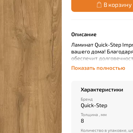
В корзину
Описание
Ламинат Quick-Step Impr
вашего дома! Благодаря
обеспечит долговечност
эффект сплошного поло
Показать полностью
счет замкового способа
легко своими силами. И
материалов и соответст
Характеристики
Приобретайте прямо се
Бренд
Quick-Step
Толщина , мм
8
Количество в упаковке, ш