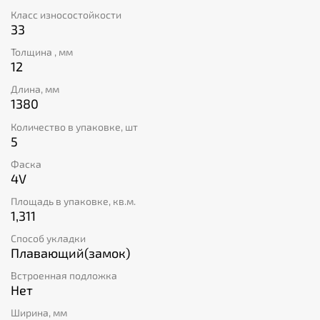
коллекция включает встроенную подложку IXPE,
Класс износостойкости
которая улучшает акустические свойства напольного
33
покрытия. Купить ламинат Quick-Step Impressive Ultra
MU 3558 значит выбрать высокое качество, стиль и
Толщина , мм
комфорт для своего дома.
12
Длина, мм
1380
Количество в упаковке, шт
5
Фаска
4V
Площадь в упаковке, кв.м.
1,311
Способ укладки
Плавающий(замок)
Встроенная подложка
Нет
Ширина, мм