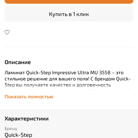
Купить в 1 клик
Описание
Ламинат Quick-Step Impressive Ultra MU 3558 – это
стильное решение для вашего пола! С брендом Quick-
Step вы получаете качество и долговечность
благодаря классу износостойкости 33, а толщина в 12
Показать полностью
мм обеспечивает дополнительную звукоизоляцию.
Удобные размеры планок (1380х190 мм) позволяют
легко покрыть большую площадь без лишних стыков.
Замок Uniclic делает установку быстрой и простой,
Характеристики
что экономит ваше время и деньги. Покрытие имеет
фаску по всем четырем сторонам для красивого
Бренд
внешнего вида и защиты от грязи. Кроме того,
Quick-Step