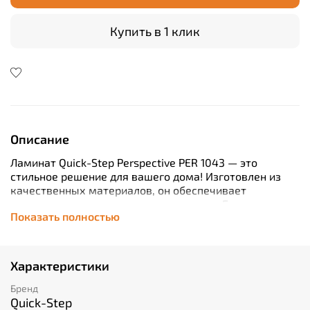
Купить в 1 клик
Описание
Ламинат Quick-Step Perspective PER 1043 — это
стильное решение для вашего дома! Изготовлен из
качественных материалов, он обеспечивает
долговечность и надежность покрытия. Благодаря
Показать полностью
толщине всего 9 мм этот ламинат легко монтировать
без специальных инструментов. Замковая система
позволяет быстро собрать пол как пазл. Выбрав эту
модель, вы получите элегантный вид орехового
Характеристики
дерева по доступной цене. При этом класс
износостойкости составляет 32, что делает его
Бренд
идеальным выбором даже для помещений с высокой
Quick-Step