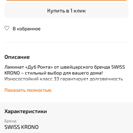
Купить в 1 клик
В избранное
Описание
Ламинат «Дуб Ронта» от швейцарского бренда SWISS
KRONO – стильный выбор для вашего дома!
Износостойкий класс 33 гарантирует долговечность
покрытия, а фаска 4V придает поверхности
Показать полностью
естественность и изысканность. Продукт произведен
в России из качественных материалов. Пакет
включает 2,109 м² (8 панелей), что позволяет быстро
обновить интерьер без лишних затрат времени и
Характеристики
средств. Подходит для жилых помещений,
обеспечивая комфорт и красоту долгие годы!
Бренд
SWISS KRONO