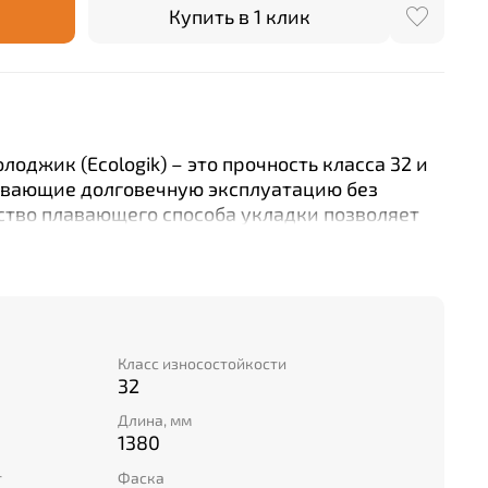
Купить в 1 клик
лоджик (Ecologik) – это прочность класса 32 и
ивающие долговечную эксплуатацию без
ство плавающего способа укладки позволяет
ое покрытие без лишних усилий. Благодаря
 ширине 191 мм ламинированный пол выглядит
 любом интерьере. Восемь панелей в одной
вать, а общая площадь покрытия составляет
в, что экономит время и деньги при ремонте.
Класс износостойкости
32
Длина, мм
1380
т
Фаска