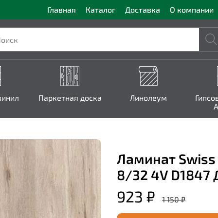
Главная
Каталог
Доставка
О компании
винил
Паркетная доска
Линолеум
Гипсо
A
Ламинат Swiss 
8/32 4V D1847
923 ₽
1 150 ₽