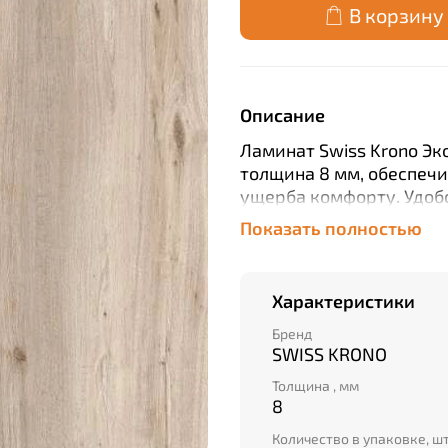
В корзину
Описание
Ламинат Swiss Krono Эко
толщина 8 мм, обеспеч
ущерба комфорту. Удоб
быстро создать идеальн
Показать полностью
длине доски 1380 мм и
стильно и гармонично в
упаковке легко монтиро
Характеристики
2,109 квадратных метро
Бренд
SWISS KRONO
Толщина , мм
8
Количество в упаковке, ш