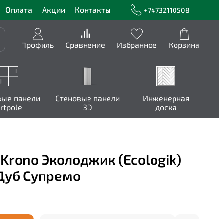
Оплата
Акции
Контакты
+74732110508
Профиль
Сравнение
Избранное
Корзина
вые панели
Стеновые панели
Инженерная
rtpole
3D
доска
Krono Эколоджик (Ecologik)
 Дуб Супремо