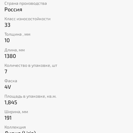
Страна производства
тактильные ощущения. Коллекция Лирио (Lirio) — это
Россия
не только стильное решение для вашего дома, но и
гарантия удобства и долговечности.
Класс износостойкости
33
Толщина , мм
10
Длина, мм
1380
Количество в упаковке, шт
7
Фаска
4V
Площадь в упаковке, кв.м.
1,845
Ширина, мм
191
Коллекция