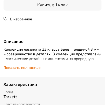
Купить в 1 клик
В избранное
Описание
Коллекция ламината 33 класса Балет толщиной 8 мм
– совершенство в деталях. В коллекции представлены
классические дизайны с акцентами на природную
текстуру и мягкие оттенки древесины, которые
Показать полностью
создадут в вашем доме комфортную и тёплую
атмосферу. Используемая в коллекции технология
тиснения в регистре придаёт планкам естественную
красоту дерева. В коллекции используется эффект
Характеристики
массивной доски и 4-х сторонняя фаска. Усиленная
влагостойкость благодаря
Бренд
усовершенствованной технологии защиты ламината
Tarkett
от влаги. А замок обеспечивает легкий монтаж.
Класс износостойкости