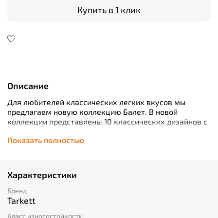
Купить в 1 клик
Описание
Для любителей классических легких вкусов мы
предлагаем новую коллекцию Балет. В новой
коллекции представлены 10 классических дизайнов с
акцентами на природную текстуру и мягкие оттенки
Показать полностью
древесины, которые создадут в вашем доме
комфортную и тёплую атмосферу.
Характеристики
Бренд
Tarkett
Класс износостойкости