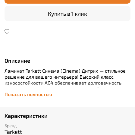
Купить в 1 клик
Описание
Ламинат Tarkett Синема (Cinema) Дитрих — стильное
решение для вашего интерьера! Высокий класс
износостойкости AC4 обеспечивает долговечность
покрытия, сохраняя его первоначальный вид долгие
Показать полностью
годы. Толщина ламели 8мм гарантирует надежность и
устойчивость к механическим повреждениям.
Удобная укладка замковым способом позволяет
быстро установить покрытие самостоятельно.
Характеристики
Элегантный дизайн подчеркнет вашу
индивидуальность и создаст атмосферу комфорта и
Бренд
уюта.
Tarkett