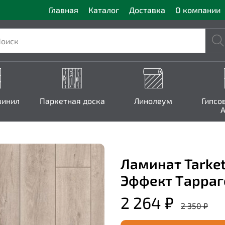
Главная
Каталог
Доставка
О компании
винил
Паркетная доска
Линолеум
Гипсо
A
Ламинат Tarkett
Эффект Тарраг
2 264 ₽
2 350 ₽