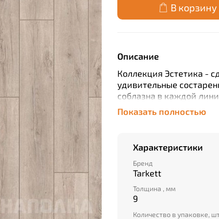
В корзину
Описание
Коллекция Эстетика - c
удивительные состаренн
соблазна в каждой лин
Эстетика рождает чувс
Показать полностью
эстетическое удовольст
регистре с искусным и
области матовых зон на
Характеристики
натурального паркета.
является наличие на пл
Бренд
Tarkett
(матричная) фаска, опт
Толщина , мм
9
Количество в упаковке, ш