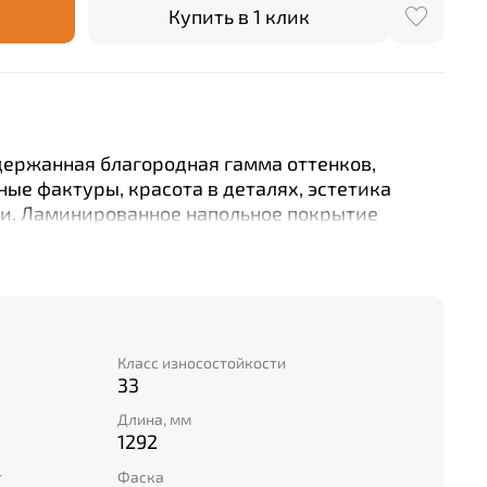
Купить в 1 клик
держанная благородная гамма оттенков,
ые фактуры, красота в деталях, эстетика
ии. Ламинированное напольное покрытие
твенное восприятие мира и дарит настоящее
вие своему владельцу. Сочетание тиснения в
спользованием глянцевой поверхности и
 одной планке даёт полное ощущение
 Отличительной особенностью коллекции
анке трёх видов фасок: Вдавленная
Класс износостойкости
33
ическая и 4-сторонняя крашеная фаска.
Длина, мм
1292
т
Фаска