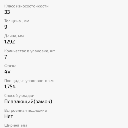
трёх видов фасок: Вдавленная (матричная) фаска,
Класс износостойкости
оптическая и 4-сторонняя крашеная фаска.
33
Толщина , мм
9
Длина, мм
1292
Количество в упаковке, шт
7
Фаска
4V
Площадь в упаковке, кв.м.
1,754
Способ укладки
Плавающий(замок)
Встроенная подложка
Нет
Ширина, мм