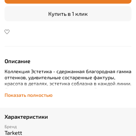
Купить в 1 клик
Описание
Коллекция Эстетика - cдержанная благородная гамма
оттенков, удивительные состаренные фактуры,
красота в деталях, эстетика соблазна в каждой линии.
Ламинированное напольное покрытие Эстетика
Показать полностью
рождает чувственное восприятие мира и дарит
настоящее эстетическое удовольствие своему
владельцу. Сочетание тиснения в регистре с
искусным использованием глянцевой поверхности и
Характеристики
области матовых зон на одной планке даёт полное
ощущение натурального паркета. Отличительной
Бренд
особенностью коллекции является наличие на планке
Tarkett