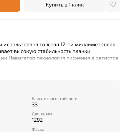
Купить в 1 клик
и использована толстая 12-ти миллиметровая
ивает высокую стабильность планки.
ии Навигатор технология тиснения в регистре
венную красоту дерева. Усиленная
аря усовершенствованной технологии защиты
оллекции Навигатор есть ряд особенных
 планке одновременно сочетаются несколько
я (матричная) фаска, Оптическая и 4-
ка. Замок обеспечивает лёгкий монтаж, а 33
Класс износостойкости
33
яет покрытию выглядеть привлекательно в
ремени.
Длина, мм
1292
т
Фаска