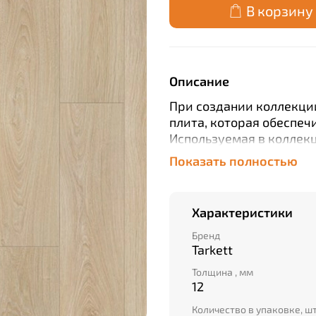
В корзину
Описание
При создании коллекци
плита, которая обеспеч
Используемая в коллекц
придаёт планкам естест
Показать полностью
влагостойкость благод
ламината от влаги. В к
дизайнов, в которых на
Характеристики
видов фасок: Вдавленна
сторонняя крашеная фас
Бренд
Tarkett
класс ламината позвол
течение длительного в
Толщина , мм
12
Количество в упаковке, ш